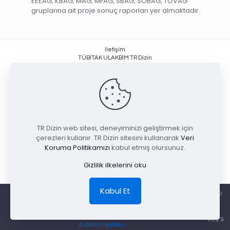
EEEAG, KBAG, MAG, MFAG, SBAG, SOBAG, TOVAG
gruplarına ait proje sonuç raporları yer almaktadır.
İletişim
TÜBİTAK ULAKBİM TR Dizin
Yüzüncüyıl, İşçi Blokları Mahallesi
Muhsin Yazıcıoğlu Caddesi No:51/C
06530 Çankaya / ANKARA +90 (312) 298 92 00
trdizin@tubitak.gov.tr
TR Dizin web sitesi, deneyiminizi geliştirmek için
çerezleri kullanır. TR Dizin sitesini kullanarak
Veri
Koruma Politikamızı
kabul etmiş olursunuz.
Gizlilik ilkelerini oku
Kabul Et
TÜBİTAK ULAKBİM Ulusal Akademik Ağ ve Bilgi Merkezi Cahit Arf Bilgi Merkezi ©
2026 Tüm Hakları Saklıdır.
Gizlilik
V5.2.9
Kullanım Şartları