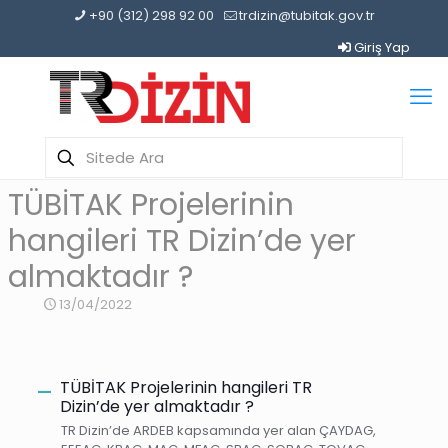
+90 (312) 298 92 00
trdizin@tubitak.gov.tr
Giriş Yap
TÜBİTAK Projelerinin
hangileri TR Dizin’de yer
almaktadır ?
13/04/2022
TÜBİTAK Projelerinin hangileri TR
A
Dizin’de yer almaktadır ?
TR Dizin’de ARDEB kapsamında yer alan ÇAYDAG,