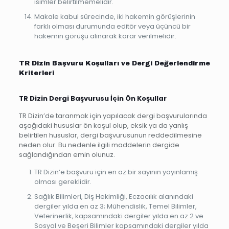
isimler belirtilmemelidir.
Makale kabul sürecinde, iki hakemin görüşlerinin
farklı olması durumunda editör veya üçüncü bir
hakemin görüşü alınarak karar verilmelidir.
TR Dizin Başvuru Koşulları ve Dergi Değerlendirme
Kriterleri
TR Dizin Dergi Başvurusu İçin Ön Koşullar
TR Dizin’de taranmak için yapılacak dergi başvurularında
aşağıdaki hususlar ön koşul olup, eksik ya da yanlış
belirtilen hususlar, dergi başvurusunun reddedilmesine
neden olur. Bu nedenle ilgili maddelerin dergide
sağlandığından emin olunuz.
TR Dizin’e başvuru için en az bir sayının yayınlamış
olması gereklidir.
Sağlık Bilimleri, Diş Hekimliği, Eczacılık alanındaki
dergiler yılda en az 3;
Mühendislik, Temel Bilimler,
Veterinerlik, kapsamındaki dergiler yılda en az 2 ve
Sosyal ve Beşeri Bilimler kapsamındaki dergiler yılda