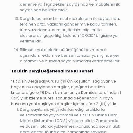
derleme vd.) içindekiler sayfasında ve makalenin ilk
sayfasında belirtilmelidir.
Dergide bulunan bilimsel makalelerin ilk sayfasında,
tercihen altta, yazıların gönderim ve kabul tarihleri,
tüm yazarların kurumları, iletişim bilgileri ile
uluslararası geçerliliği bulunan “ORCID” bilgisine yer
verilmelidir.
Bilimsel makalelerin bütünlüğünü bozmamak
açısından, reklam ve benzeri tanıtılar yazı içinde yer
almamalı ve bunlara sayfa numarası verilmemelidir.
TR Dizin Dergi Değerlendirme Kriterleri
“TR Dizin Dergi Başvurusu İçin Ön Koşullar”ı sağlayan ve
başvurusu onaylanan dergiler, aşağıda belirtilen
kriterlere göre TR Dizin Uzmanları ve Komitesi tarafından 1
(bir) yıllık izleme süresi sonunda değerlendirilir. Yayın
hayatına yeni başlayan dergiler için bu süre 2 (iki) yıldır.
Dergi sayılarını, yıl içinde ilan ettiği aralıklarla
ve zamanında yayınlanmalı ve TR Dizin Online Dergi
İzleme Sistemi’ne (ODİS) yüklenmelidir. Zamanında
ve düzenli olarak yüklenmesi konusunda sorumluluk
dergi editörlüğüne aittir. Zamanında sayılarını