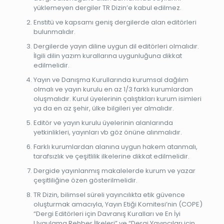
yüklemeyen dergiler TR Dizin’e kabul edilmez.
Enstitü ve kapsamı geniş dergilerde alan editörleri
bulunmalıdır.
Dergilerde yayın diline uygun dil editörleri olmalıdır.
İlgili dilin yazım kurallarına uygunluğuna dikkat
edilmelidir.
Yayın ve Danışma Kurullarında kurumsal dağılım
olmalı ve yayın kurulu en az 1/3 farklı kurumlardan
oluşmalıdır. Kurul üyelerinin çalıştıkları kurum isimleri
ya da en az şehir, ülke bilgileri yer almalıdır.
Editör ve yayın kurulu üyelerinin alanlarında
yetkinlikleri, yayınları vb göz önüne alınmalıdır.
Farklı kurumlardan alanına uygun hakem atanmalı,
tarafsızlık ve çeşitlilik ilkelerine dikkat edilmelidir.
Dergide yayınlanmış makalelerde kurum ve yazar
çeşitliliğine özen gösterilmelidir.
TR Dizin, bilimsel süreli yayıncılıkta etik güvence
oluşturmak amacıyla, Yayın Etiği Komitesi’nin (COPE)
“Dergi Editörleri için Davranış Kuralları ve En İyi
Uygulama Rehber İlkeleri” ve “Dergi Yayıncıları için