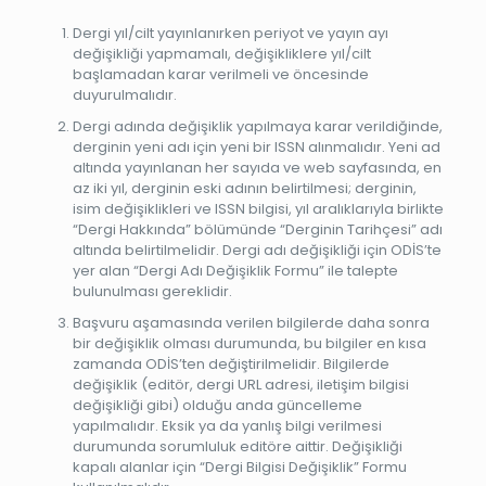
Dergi yıl/cilt yayınlanırken periyot ve yayın ayı
değişikliği yapmamalı, değişikliklere yıl/cilt
başlamadan karar verilmeli ve öncesinde
duyurulmalıdır.
Dergi adında değişiklik yapılmaya karar verildiğinde,
derginin yeni adı için yeni bir ISSN alınmalıdır. Yeni ad
altında yayınlanan her sayıda ve web sayfasında, en
az iki yıl, derginin eski adının belirtilmesi; derginin,
isim değişiklikleri ve ISSN bilgisi, yıl aralıklarıyla birlikte
“Dergi Hakkında” bölümünde “Derginin Tarihçesi” adı
altında belirtilmelidir. Dergi adı değişikliği için ODİS’te
yer alan “Dergi Adı Değişiklik Formu” ile talepte
bulunulması gereklidir.
Başvuru aşamasında verilen bilgilerde daha sonra
bir değişiklik olması durumunda, bu bilgiler en kısa
zamanda ODİS’ten değiştirilmelidir. Bilgilerde
değişiklik (editör, dergi URL adresi, iletişim bilgisi
değişikliği gibi) olduğu anda güncelleme
yapılmalıdır. Eksik ya da yanlış bilgi verilmesi
durumunda sorumluluk editöre aittir. Değişikliği
kapalı alanlar için “Dergi Bilgisi Değişiklik” Formu