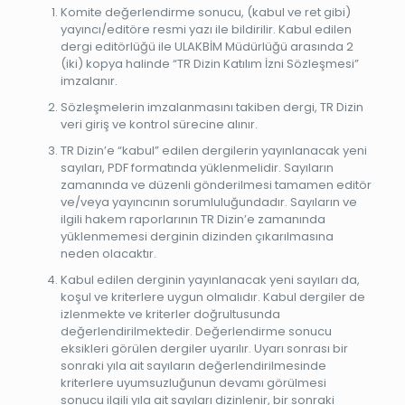
Komite değerlendirme sonucu, (kabul ve ret gibi)
yayıncı/editöre resmi yazı ile bildirilir. Kabul edilen
dergi editörlüğü ile ULAKBİM Müdürlüğü arasında 2
(iki) kopya halinde “TR Dizin Katılım İzni Sözleşmesi”
imzalanır.
Sözleşmelerin imzalanmasını takiben dergi, TR Dizin
veri giriş ve kontrol sürecine alınır.
TR Dizin’e “kabul” edilen dergilerin yayınlanacak yeni
sayıları, PDF formatında yüklenmelidir. Sayıların
zamanında ve düzenli gönderilmesi tamamen editör
ve/veya yayıncının sorumluluğundadır. Sayıların ve
ilgili hakem raporlarının TR Dizin’e zamanında
yüklenmemesi derginin dizinden çıkarılmasına
neden olacaktır.
Kabul edilen derginin yayınlanacak yeni sayıları da,
koşul ve kriterlere uygun olmalıdır. Kabul dergiler de
izlenmekte ve kriterler doğrultusunda
değerlendirilmektedir. Değerlendirme sonucu
eksikleri görülen dergiler uyarılır. Uyarı sonrası bir
sonraki yıla ait sayıların değerlendirilmesinde
kriterlere uyumsuzluğunun devamı görülmesi
sonucu ilgili yıla ait sayıları dizinlenir, bir sonraki