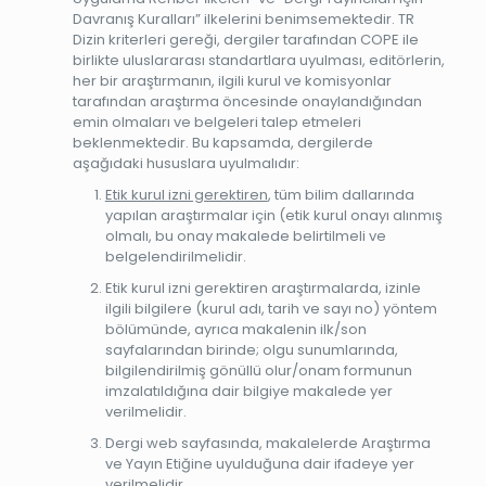
Davranış Kuralları” ilkelerini benimsemektedir. TR
Dizin kriterleri gereği, dergiler tarafından COPE ile
birlikte uluslararası standartlara uyulması, editörlerin,
her bir araştırmanın, ilgili kurul ve komisyonlar
tarafından araştırma öncesinde onaylandığından
emin olmaları ve belgeleri talep etmeleri
beklenmektedir. Bu kapsamda, dergilerde
aşağıdaki hususlara uyulmalıdır:
Etik kurul izni gerektiren
, tüm bilim dallarında
yapılan araştırmalar için (etik kurul onayı alınmış
olmalı, bu onay makalede belirtilmeli ve
belgelendirilmelidir.
Etik kurul izni gerektiren araştırmalarda, izinle
ilgili bilgilere (kurul adı, tarih ve sayı no) yöntem
bölümünde, ayrıca makalenin ilk/son
sayfalarından birinde; olgu sunumlarında,
bilgilendirilmiş gönüllü olur/onam formunun
imzalatıldığına dair bilgiye makalede yer
verilmelidir.
Dergi web sayfasında, makalelerde Araştırma
ve Yayın Etiğine uyulduğuna dair ifadeye yer
verilmelidir.