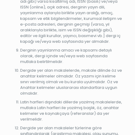
adı gibi) varsa kısaltılmış adı, ISSN (basılı) ve/veya
ISSN (online), açık adresi, derginin yayın dili,
yayınlanma aylarıyla birlikte yayın aralığı, amaç,
kapsam ve etik bilgilendirmeler, kurumsal iletişim ve
e-posta adresleri, derginin geçmişi (varsa, yıl
aralıklarıyla birlikte, isim ve ISSN değişikliği gibi),
editör ve ilgili kurullar, yayıncı, basımevi vb.] dergi iç
kapağı ve/veya web sayfasında yer almalıdır.
Derginin yayınlanma amacı ve kapsamı detaylı
olarak, dergi içinde ve/veya web sayfasında
mutlaka belirtilmelidir.
Dergide yer alan makalelerde, makale dilinde öz ve
anahtar kelimeler olmalıdır. Öz yazımı için kelime
sınırı verilmiş olmalı ve bu kurala uyulmalıdır. Öz ve
Anahtar kelimeler uluslararası standartlara uygun
olmalıdır.
Latin harfleri dışındaki dillerde yazılmış makalelerde,
mutlaka Latin harfleri ile yazılmış başlık, öz, anahtar
kelimeler ve kaynakçaya (referanslar) da yer
verilmelidir.
Dergide yer alan makaleler türlerine göre
sınıflandırılarak (araştırma makalesi, olgu sunumu,