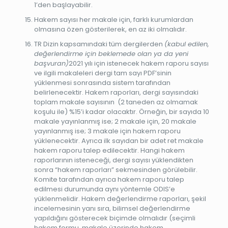
1’den başlayabilir.
Hakem sayısı her makale için, farklı kurumlardan
olmasına özen gösterilerek, en az iki olmalıdır.
TR Dizin kapsamındaki tüm dergilerden
(kabul edilen,
değerlendirme için beklemede olan ya da yeni
başvuran)
2021 yılı için istenecek hakem raporu sayısı
ve ilgili makaleleri dergi tam sayı PDF’sinin
yüklenmesi sonrasında sistem tarafından
belirlenecektir. Hakem raporları, dergi sayısındaki
toplam makale sayısının (2 taneden az olmamak
koşulu ile) %15’i kadar olacaktır. Örneğin, bir sayıda 10
makale yayınlanmış ise; 2 makale için, 20 makale
yayınlanmış ise; 3 makale için hakem raporu
yüklenecektir. Ayrıca ilk sayıdan bir adet ret makale
hakem raporu talep edilecektir. Hangi hakem
raporlarının isteneceği, dergi sayısı yüklendikten
sonra “hakem raporları” sekmesinden görülebilir.
Komite tarafından ayrıca hakem raporu talep
edilmesi durumunda aynı yöntemle ODIS’e
yüklenmelidir. Hakem değerlendirme raporları, şekil
incelemesinin yanı sıra, bilimsel değerlendirme
yapıldığını gösterecek biçimde olmalıdır (seçimli
hakem formu, makale üzerinde hakem