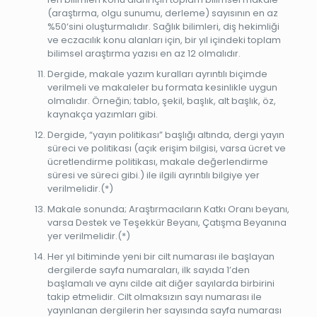
(araştırma, olgu sunumu, derleme) sayısının en az
%50‘sini oluşturmalıdır. Sağlık bilimleri, diş hekimliği
ve eczacılık konu alanları için, bir yıl içindeki toplam
bilimsel araştırma yazısı en az 12 olmalıdır.
Dergide, makale yazım kuralları ayrıntılı biçimde
verilmeli ve makaleler bu formata kesinlikle uygun
olmalıdır. Örneğin; tablo, şekil, başlık, alt başlık, öz,
kaynakça yazımları gibi.
Dergide, “yayın politikası” başlığı altında, dergi yayın
süreci ve politikası (açık erişim bilgisi, varsa ücret ve
ücretlendirme politikası, makale değerlendirme
süresi ve süreci gibi.) ile ilgili ayrıntılı bilgiye yer
verilmelidir.(*)
Makale sonunda; Araştırmacıların Katkı Oranı beyanı,
varsa Destek ve Teşekkür Beyanı, Çatışma Beyanına
yer verilmelidir.(*)
Her yıl bitiminde yeni bir cilt numarası ile başlayan
dergilerde sayfa numaraları, ilk sayıda 1’den
başlamalı ve aynı cilde ait diğer sayılarda birbirini
takip etmelidir. Cilt olmaksızın sayı numarası ile
yayınlanan dergilerin her sayısında sayfa numarası