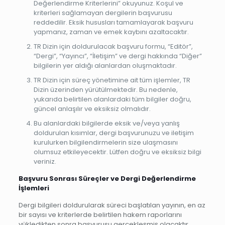
Değerlendirme Kriterlerini” okuyunuz. Koşul ve
kriterleri sağlamayan dergilerin başvurusu
reddedilir. Eksik hususları tamamlayarak başvuru
yapmanız, zaman ve emek kaybını azaltacaktır.
TR Dizin için doldurulacak başvuru formu, “Editör”,
“Dergi”, “Yayıncı”, “İletişim” ve dergi hakkında “Diğer”
bilgilerin yer aldığı alanlardan oluşmaktadır.
TR Dizin için süreç yönetimine ait tüm işlemler, TR
Dizin üzerinden yürütülmektedir. Bu nedenle,
yukarıda belirtilen alanlardaki tüm bilgiler doğru,
güncel anlaşılır ve eksiksiz olmalıdır.
Bu alanlardaki bilgilerde eksik ve/veya yanlış
doldurulan kısımlar, dergi başvurunuzu ve iletişim
kurulurken bilgilendirmelerin size ulaşmasını
olumsuz etkileyecektir. Lütfen doğru ve eksiksiz bilgi
veriniz.
Başvuru Sonrası Süreçler ve Dergi Değerlendirme
İşlemleri
Dergi bilgileri doldurularak süreci başlatılan yayının, en az
bir sayısı ve kriterlerde belirtilen hakem raporlarını
yükledikten sonra başvurusu gerçekleşmiş olacaktır.