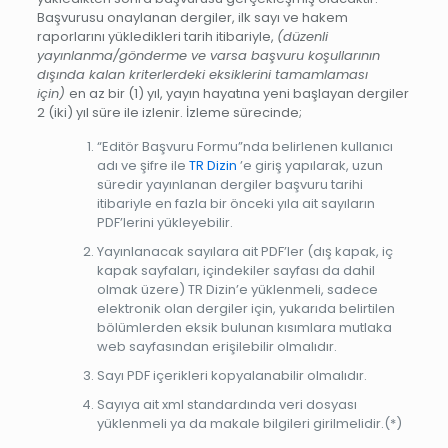
Başvurusu onaylanan dergiler, ilk sayı ve hakem
raporlarını yükledikleri tarih itibariyle,
(düzenli
yayınlanma/gönderme ve varsa başvuru koşullarının
dışında kalan kriterlerdeki eksiklerini tamamlaması
için)
en az bir (1) yıl, yayın hayatına yeni başlayan dergiler
2 (iki) yıl süre ile izlenir. İzleme sürecinde;
“Editör Başvuru Formu”nda belirlenen kullanıcı
adı ve şifre ile
TR Dizin
’e giriş yapılarak, uzun
süredir yayınlanan dergiler başvuru tarihi
itibariyle en fazla bir önceki yıla ait sayıların
PDF’lerini yükleyebilir.
Yayınlanacak sayılara ait PDF’ler (dış kapak, iç
kapak sayfaları, içindekiler sayfası da dahil
olmak üzere) TR Dizin’e yüklenmeli, sadece
elektronik olan dergiler için, yukarıda belirtilen
bölümlerden eksik bulunan kısımlara mutlaka
web sayfasından erişilebilir olmalıdır.
Sayı PDF içerikleri kopyalanabilir olmalıdır.
Sayıya ait xml standardında veri dosyası
yüklenmeli ya da makale bilgileri girilmelidir.(*)