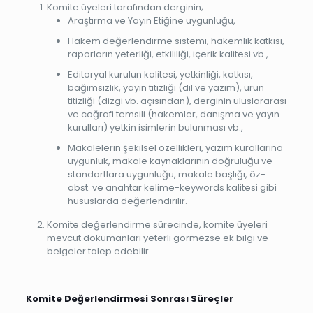
Komite üyeleri tarafından derginin;
Araştırma ve Yayın Etiğine uygunluğu,
Hakem değerlendirme sistemi, hakemlik katkısı,
raporların yeterliği, etkililiği, içerik kalitesi vb.,
Editoryal kurulun kalitesi, yetkinliği, katkısı,
bağımsızlık, yayın titizliği (dil ve yazım), ürün
titizliği (dizgi vb. açısından), derginin uluslararası
ve coğrafi temsili (hakemler, danışma ve yayın
kurulları) yetkin isimlerin bulunması vb.,
Makalelerin şekilsel özellikleri, yazım kurallarına
uygunluk, makale kaynaklarının doğruluğu ve
standartlara uygunluğu, makale başlığı, öz-
abst. ve anahtar kelime-keywords kalitesi gibi
hususlarda değerlendirilir.
Komite değerlendirme sürecinde, komite üyeleri
mevcut dokümanları yeterli görmezse ek bilgi ve
belgeler talep edebilir.
Komite Değerlendirmesi Sonrası Süreçler