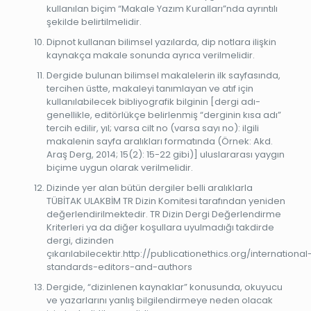
kullanılan biçim “Makale Yazım Kuralları”nda ayrıntılı
şekilde belirtilmelidir.
Dipnot kullanan bilimsel yazılarda, dip notlara ilişkin
kaynakça makale sonunda ayrıca verilmelidir.
Dergide bulunan bilimsel makalelerin ilk sayfasında,
tercihen üstte, makaleyi tanımlayan ve atıf için
kullanılabilecek bibliyografik bilginin [dergi adı-
genellikle, editörlükçe belirlenmiş “derginin kısa adı”
tercih edilir, yıl; varsa cilt no (varsa sayı no): ilgili
makalenin sayfa aralıkları formatında (Örnek: Akd.
Araş Derg, 2014; 15(2): 15-22 gibi)] uluslararası yaygın
biçime uygun olarak verilmelidir.
Dizinde yer alan bütün dergiler belli aralıklarla
TÜBİTAK ULAKBİM TR Dizin Komitesi tarafından yeniden
değerlendirilmektedir. TR Dizin Dergi Değerlendirme
Kriterleri ya da diğer koşullara uyulmadığı takdirde
dergi, dizinden
çıkarılabilecektir.http://publicationethics.org/international
standards-editors-and-authors
Dergide, “dizinlenen kaynaklar” konusunda, okuyucu
ve yazarlarını yanlış bilgilendirmeye neden olacak