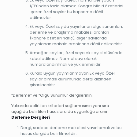
Ek veya Özel sayı adedi; normal periyodun
1/3’ünden fazla olamaz. Kongre bildiri özetlerini
içeren özel sayılar bu kapsama dâhil
edilmezler.
Ek veya Özel sayıda yayınlanan olgu sunumları,
derleme ve araştırma makalesi oranları
(kongre özetleri hariç), diğer sayılarda
yayınlanan makale oranlarına dâhil edilecektir.
Armağan sayıları, özel veya ek sayı statüsünde
kabul edilmez. Normal sayı olarak
numaralandırılmalı ve yüklenmelidir.
Kurala uygun yayımlanmayan Ek veya Özel
sayılar olması durumunda dergi dizinden
çıkarılacaktır.
“Derleme” ve “Olgu Sunumu” dergilerinin:
Yukarıda belirtilen kriterleri sağlamasının yanı sıra
aşağıda belirtilen hususlara da uygunluğu aranır.
Derleme Dergileri
Dergi, sadece derleme makalesi yayınlamalı ve bu
husus dergide belirtilmelidir.