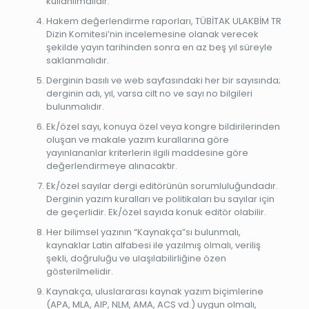
kullanılmalıdır.
Hakem değerlendirme raporları, TÜBİTAK ULAKBİM TR
Dizin Komitesi’nin incelemesine olanak verecek
şekilde yayın tarihinden sonra en az beş yıl süreyle
saklanmalıdır.
Derginin basılı ve web sayfasındaki her bir sayısında;
derginin adı, yıl, varsa cilt no ve sayı no bilgileri
bulunmalıdır.
Ek/özel sayı, konuya özel veya kongre bildirilerinden
oluşan ve makale yazım kurallarına göre
yayınlananlar kriterlerin ilgili maddesine göre
değerlendirmeye alınacaktır.
Ek/özel sayılar dergi editörünün sorumluluğundadır.
Derginin yazım kuralları ve politikaları bu sayılar için
de geçerlidir. Ek/özel sayıda konuk editör olabilir.
Her bilimsel yazının “Kaynakça”sı bulunmalı,
kaynaklar Latin alfabesi ile yazılmış olmalı, veriliş
şekli, doğruluğu ve ulaşılabilirliğine özen
gösterilmelidir.
Kaynakça, uluslararası kaynak yazım biçimlerine
(APA, MLA, AIP, NLM, AMA, ACS vd.) uygun olmalı,