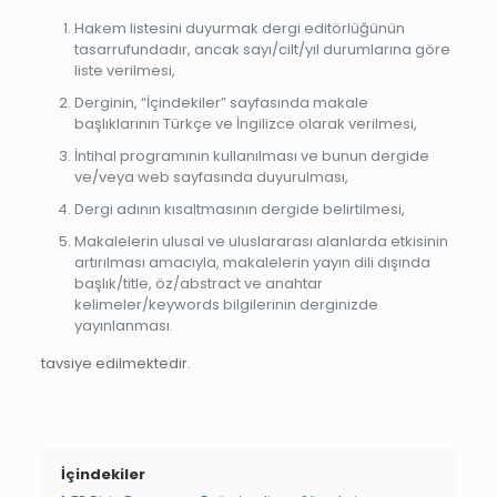
Hakem listesini duyurmak dergi editörlüğünün
tasarrufundadır, ancak sayı/cilt/yıl durumlarına göre
liste verilmesi,
Derginin, “İçindekiler” sayfasında makale
başlıklarının Türkçe ve İngilizce olarak verilmesi,
İntihal programının kullanılması ve bunun dergide
ve/veya web sayfasında duyurulması,
Dergi adının kısaltmasının dergide belirtilmesi,
Makalelerin ulusal ve uluslararası alanlarda etkisinin
artırılması amacıyla, makalelerin yayın dili dışında
başlık/title, öz/abstract ve anahtar
kelimeler/keywords bilgilerinin derginizde
yayınlanması.
tavsiye edilmektedir.
İçindekiler