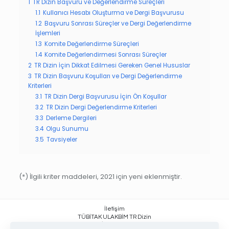
1
TR Dizin Başvuru ve Değerlendirme Süreçleri
1.1
Kullanıcı Hesabı Oluşturma ve Dergi Başvurusu
1.2
Başvuru Sonrası Süreçler ve Dergi Değerlendirme
İşlemleri
1.3
Komite Değerlendirme Süreçleri
1.4
Komite Değerlendirmesi Sonrası Süreçler
2
TR Dizin İçin Dikkat Edilmesi Gereken Genel Hususlar
3
TR Dizin Başvuru Koşulları ve Dergi Değerlendirme
Kriterleri
3.1
TR Dizin Dergi Başvurusu İçin Ön Koşullar
3.2
TR Dizin Dergi Değerlendirme Kriterleri
3.3
Derleme Dergileri
3.4
Olgu Sunumu
3.5
Tavsiyeler
(*) İlgili kriter maddeleri, 2021 için yeni eklenmiştir.
İletişim
TÜBİTAK ULAKBİM TR Dizin
Yüzüncüyıl, İşçi Blokları Mahallesi