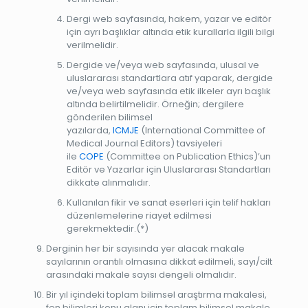
Dergi web sayfasında, hakem, yazar ve editör
için ayrı başlıklar altında etik kurallarla ilgili bilgi
verilmelidir.
Dergide ve/veya web sayfasında, ulusal ve
uluslararası standartlara atıf yaparak, dergide
ve/veya web sayfasında etik ilkeler ayrı başlık
altında belirtilmelidir. Örneğin; dergilere
gönderilen bilimsel
yazılarda,
ICMJE
(International Committee of
Medical Journal Editors) tavsiyeleri
ile
COPE
(Committee on Publication Ethics)’un
Editör ve Yazarlar için Uluslararası Standartları
dikkate alınmalıdır.
Kullanılan fikir ve sanat eserleri için telif hakları
düzenlemelerine riayet edilmesi
gerekmektedir.(*)
Derginin her bir sayısında yer alacak makale
sayılarının orantılı olmasına dikkat edilmeli, sayı/cilt
arasındaki makale sayısı dengeli olmalıdır.
Bir yıl içindeki toplam bilimsel araştırma makalesi,
fen bilimleri konu alanı için toplam bilimsel makale