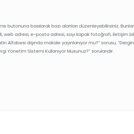
me butonuna basılarak bazı alanları düzenleyebilirsiniz. Bunlar; 
, web adresi, e-posta adresi, sayı kapak fotoğrafı, iletişim bilg
Latin Alfabesi dışında makale yayınlanıyor mu?” sorusu, “Dergin
gi Yönetim Sistemi Kullanıyor Musunuz?” sorularıdır.