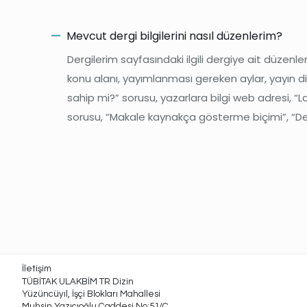
Mevcut dergi bilgilerini nasıl düzenlerim?
A
Dergilerim sayfasındaki ilgili dergiye ait düzenle
konu alanı, yayımlanması gereken aylar, yayın dili
sahip mi?” sorusu, yazarlara bilgi web adresi, “
sorusu, “Makale kaynakça gösterme biçimi”, “Der
İletişim
TÜBİTAK ULAKBİM TR Dizin
Yüzüncüyıl, İşçi Blokları Mahallesi
Muhsin Yazıcıoğlu Caddesi No:51/C