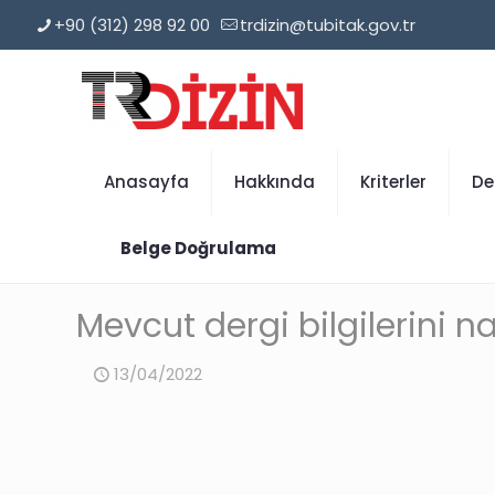
+90 (312) 298 92 00
trdizin@tubitak.gov.tr
Anasayfa
Hakkında
Kriterler
De
Belge Doğrulama
Mevcut dergi bilgilerini n
13/04/2022