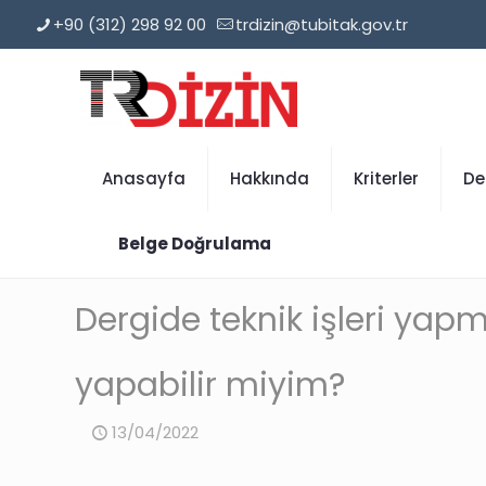
+90 (312) 298 92 00
trdizin@tubitak.gov.tr
Anasayfa
Hakkında
Kriterler
De
Belge Doğrulama
Dergide teknik işleri yapma
yapabilir miyim?
13/04/2022