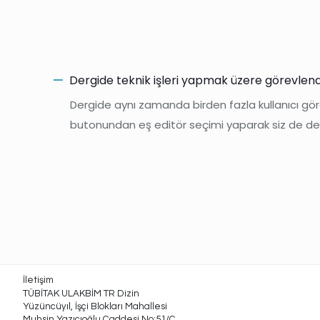
Dergide teknik işleri yapmak üzere görevlendir
A
Dergide aynı zamanda birden fazla kullanıcı göre
butonundan eş editör seçimi yaparak siz de derg
İletişim
TÜBİTAK ULAKBİM TR Dizin
Yüzüncüyıl, İşçi Blokları Mahallesi
Muhsin Yazıcıoğlu Caddesi No:51/C