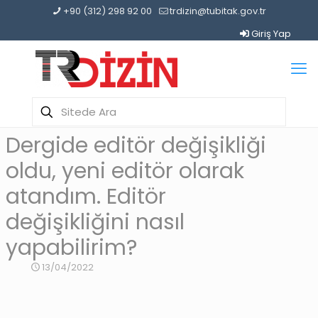
+90 (312) 298 92 00
trdizin@tubitak.gov.tr
Giriş Yap
Dergide editör değişikliği
oldu, yeni editör olarak
atandım. Editör
değişikliğini nasıl
yapabilirim?
13/04/2022