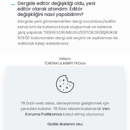
Dergide editör değişikliği oldu, yeni
A
editör olarak atandım. Editör
değişikliğini nasıl yapabilirim?
Dergide yeni görevlendirilen dergi sorumlusu/editör
kendi ismi ile kullanıcı kaydı oluşturmalı ve sisteme
giriş yaparak “DERGİ SORUMLUSU/EDİTÖR DEĞİŞİKLİKLİK
İSTEĞİ” butonundan dergi adı seçimi ve açıklaması ile
editörlük talep edebilirsiniz.
İletişim
TÜBİTAK ULAKBİM TR Dizin
Yüzüncüyıl, İşçi Blokları Mahallesi
Muhsin Yazıcıoğlu Caddesi No:51/C
06530 Çankaya / ANKARA +90 (312) 298 92 00
trdizin@tubitak.gov.tr
TR Dizin web sitesi, deneyiminizi geliştirmek için
çerezleri kullanır. TR Dizin sitesini kullanarak
Veri
Koruma Politikamızı
kabul etmiş olursunuz.
Gizlilik ilkelerini oku