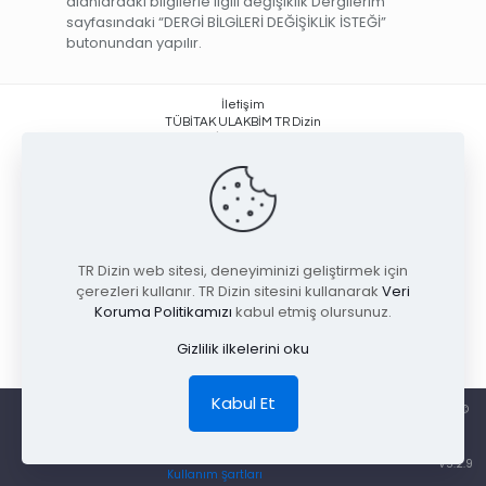
alanlardaki bilgilerle ilgili değişiklik Dergilerim
sayfasındaki “DERGİ BİLGİLERİ DEĞİŞİKLİK İSTEĞİ”
butonundan yapılır.
İletişim
TÜBİTAK ULAKBİM TR Dizin
Yüzüncüyıl, İşçi Blokları Mahallesi
Muhsin Yazıcıoğlu Caddesi No:51/C
06530 Çankaya / ANKARA +90 (312) 298 92 00
trdizin@tubitak.gov.tr
TR Dizin web sitesi, deneyiminizi geliştirmek için
çerezleri kullanır. TR Dizin sitesini kullanarak
Veri
Koruma Politikamızı
kabul etmiş olursunuz.
Gizlilik ilkelerini oku
Kabul Et
TÜBİTAK ULAKBİM Ulusal Akademik Ağ ve Bilgi Merkezi Cahit Arf Bilgi Merkezi ©
2026 Tüm Hakları Saklıdır.
Gizlilik
V5.2.9
Kullanım Şartları