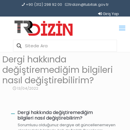
+90 (312) 298 92 00
trdizin@tubitak.gov.tr
Giriş Yap
Dergi hakkında
değiştiremediğim bilgileri
nasıl değiştirebilirim?
13/04/2022
Dergi hakkında değiştiremediğim
A
bilgileri nasıl değiştirebilirim?
Sorumlusu olduğunuz dergiye ait güncellenemeyen